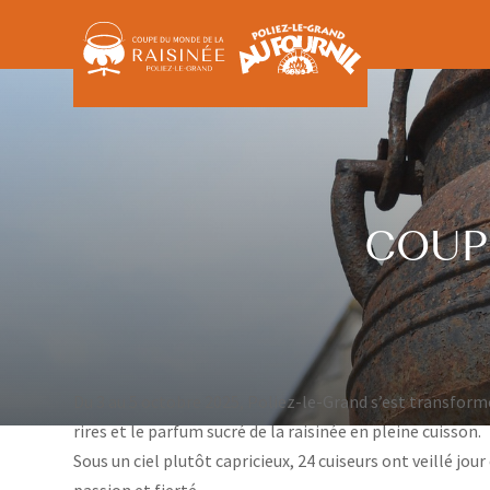
COUP
Du 3 au 5 octobre 2025, Poliez-le-Grand s’est transformé
rires et le parfum sucré de la raisinée en pleine cuisson.
Sous un ciel plutôt capricieux, 24 cuiseurs ont veillé jou
passion et fierté.