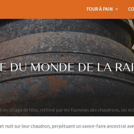
FOUR À PAIN
CO
E DU MONDE DE LA RAI
 en village de fête, rythmé par les flammes des chaudrons, les éc
r et nuit sur leur chaudron, perpétuant un savoir-faire ancestral av