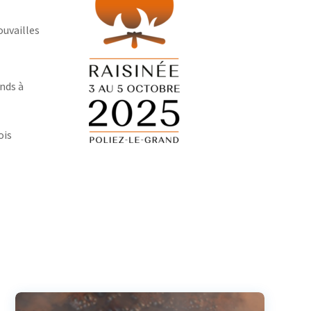
ouvailles
ands à
ois