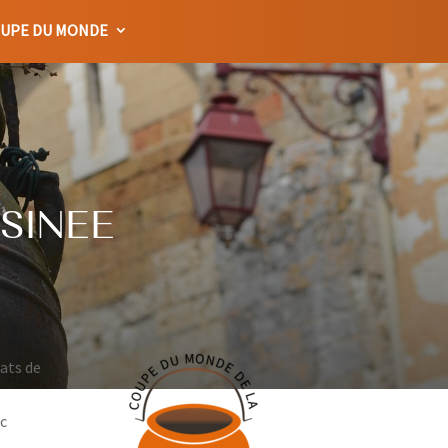
UPE DU MONDE
SINEE
lats de
ec